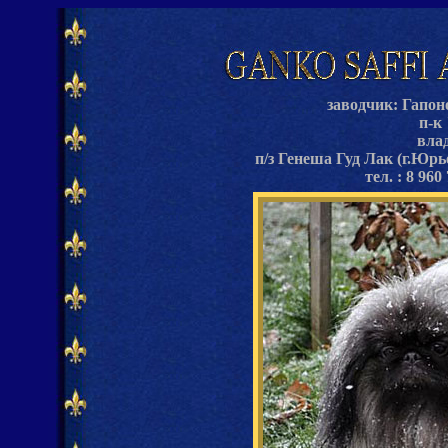
заводчик: Гапон
п-к
вла
п/з Генеша Гуд Лак (г.Юрь
тел. : 8 960