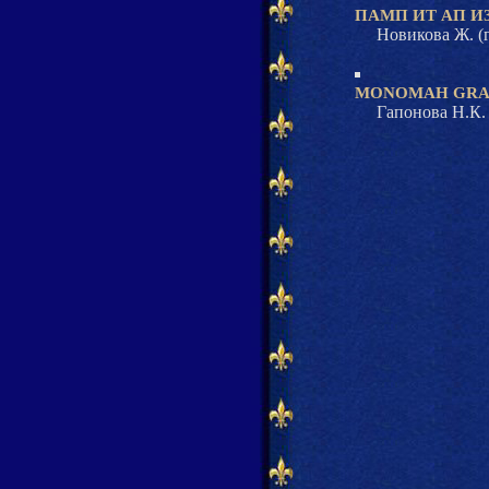
ПАМП ИТ АП И
Новикова Ж. (г.
MONOMAH GRAN
Гапонова Н.К. (